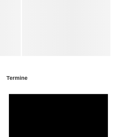
Hörgerät
Bundestag: Linke will Fonds für
Gehörlosen-Unrecht
Termine