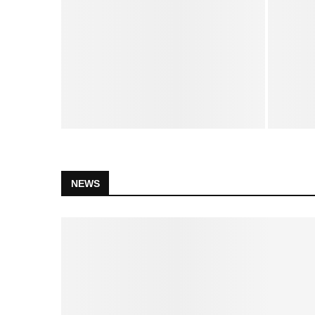
17 Menschen nach Feier in Aachen im
Spenden
Krankenhaus
er
NEWS