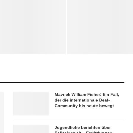
 sammeln als Influencer: Was
Studenten erfinden günstiges 
laubt ist – und was nicht
für 20 Dollar
Mavrick William Fisher: Ein Fall,
der die internationale Deaf-
Community bis heute bewegt
Jugendliche berichten über
Polizeigewalt – Ermittlungen