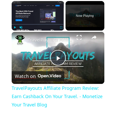
×
Now Playing
×
Play
Unmute
Fullscreen
TravelPayouts Affiliate Program Review: Earn Cashback On Your Travel. - Monetize Your Travel Blog
Play
Watch on
Video
TravelPayouts Affiliate Program Review:
Earn Cashback On Your Travel. - Monetize
Your Travel Blog