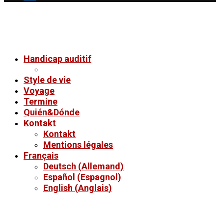
Handicap auditif
Style de vie
Voyage
Termine
Quién&Dónde
Kontakt
Kontakt
Mentions légales
Français
Deutsch
(
Allemand
)
Español
(
Espagnol
)
English
(
Anglais
)