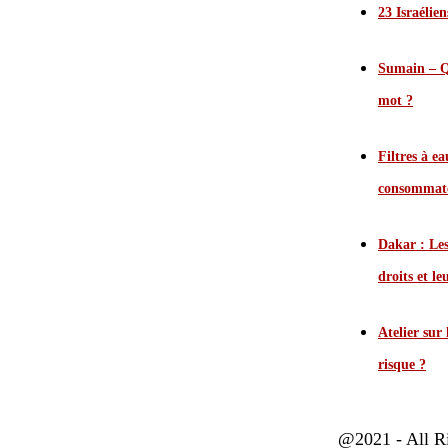
23 Israélie
Sumain – Qu
mot ?
Filtres à e
consommate
Dakar : Les
droits et leu
Atelier sur
risque ?
@2021 - All R