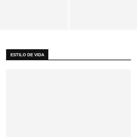
Explotación de personas
Taller de Influencers:
sordas en el sector de la
¿Oportunidad o riesgo?
limpieza
ESTILO DE VIDA