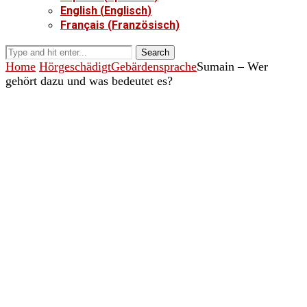
English
(
Englisch
)
Français
(
Französisch
)
Search
Home
Hörgeschädigt
Gebärdensprache
Sumain – Wer
gehört dazu und was bedeutet es?