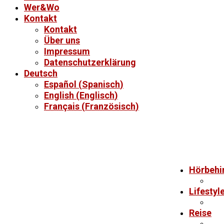
Wer&Wo
Kontakt
Kontakt
Über uns
Impressum
Datenschutzerklärung
Deutsch
Español
(
Spanisch
)
English
(
Englisch
)
Français
(
Französisch
)
Hörbehi
Lifestyl
Reise