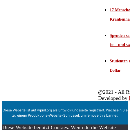
17 Mensche
Krankenha
Spenden sa
ist – und w
Studenten e
Dollar
@2021 - All R
Developed by
Diese Website ist auf
wpml.org
als Entwicklungsseite registriert. Wechseln Sie
zu einem Produktions-Website-Schlüssel, um
remove this banner
.
Diese Website benutzt Cookies. Wenn du die Website