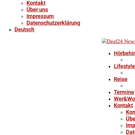
Kontakt
Über uns
Impressum
Datenschutzerklärung
Deutsch
Hörbehi
Lifestyle
Reise
Termine
Wer&Wo
Kontakt
Kon
Übe
Im
Dat