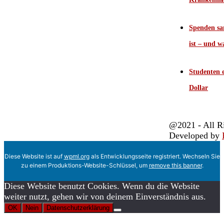
Spenden sa
ist – und w
Studenten e
Dollar
@2021 - All R
Developed by
Diese Website ist auf
wpml.org
als Entwicklungsseite registriert. Wechseln Sie
zu einem Produktions-Website-Schlüssel, um
remove this banner
.
Diese Website benutzt Cookies. Wenn du die Website
weiter nutzt, gehen wir von deinem Einverständnis aus.
OK
Nein
Datenschutzerklärung