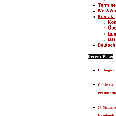
Termine
Wer&W
Kontakt
Kon
Übe
Im
Dat
Deutsch
Recent Posts
Dr. Angela
Gehörlosen
Präsidenti
17 Mensche
Krankenha