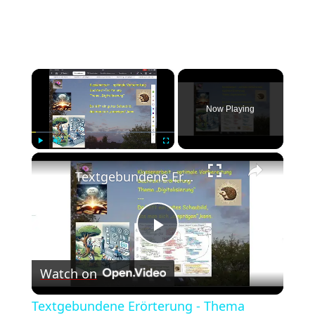
×
Now Playing
×
Play
Unmute
Fullscreen
Textgebundene Erörterung - Thema "Digitalisierung" - Igel-Schaubild hilft bei der Stellungnahme
Play
Watch on
Video
Textgebundene Erörterung - Thema