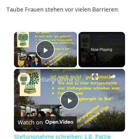
Taube Frauen stehen vor vielen Barrieren:
×
Now Playing
Play Video
×
Stellungnahme schreiben: z.B. Pattie Wigand, Montagmorgen ... - "Gut gewollt" - auch "gut gemacht"?
Play
Watch on
Video
Stellungnahme schreiben: z.B. Pattie