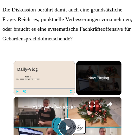
Die Diskussion berührt damit auch eine grundsätzliche
Frage: Reicht es, punktuelle Verbesserungen vorzunehmen,
oder braucht es eine systematische Fachkräfteoffensive für
Gebärdensprachdolmetschende?
×
Now Playing
×
Play
Unmute
Fullscreen
Airfryer-Desaster 😩, Temu-Paket 📦 & 150 Blog-Posts an einem Wochenende 🤯 | Daily Vlog