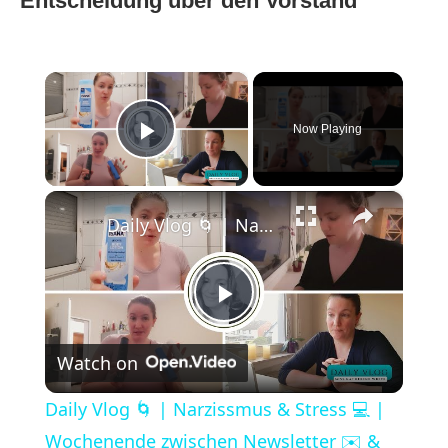
Entscheidung über den Vorstand
×
Now Playing
Play Video
×
Daily Vlog 🌀 | Narzissmus & Stress 💻 | Wochenende zwischen Newsletter ✉️ & Wäsche 🧺
Play
Watch on
Video
Daily Vlog 🌀 | Narzissmus & Stress 💻 |
Wochenende zwischen Newsletter ✉️ &