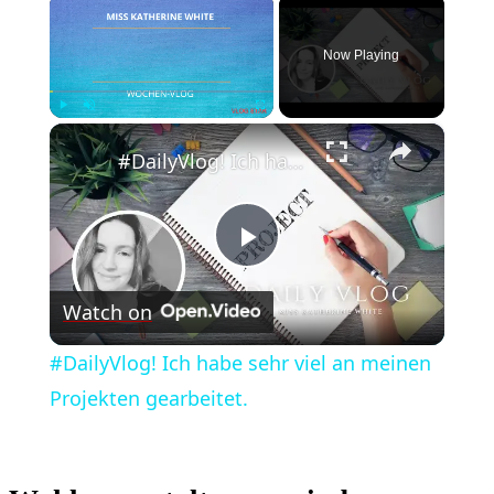
×
Now Playing
×
Play
Unmute
Fullscreen
#DailyVlog! Ich habe sehr viel an meinen Projekten gearbeitet.
Play
Watch on
Video
#DailyVlog! Ich habe sehr viel an meinen
Projekten gearbeitet.