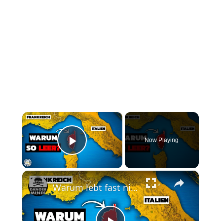
×
Now Playing
Play Video
×
Warum lebt fast niemand in diesem Mittelmeerparadies?