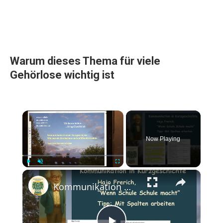
Warum dieses Thema für viele
Gehörlose wichtig ist
×
Now Playing
×
Play
Unmute
Fullscreen
Kommunikation mit Spaltenhilfe prüfen - Kurzgeschichte "Wenn Schule Schule macht"