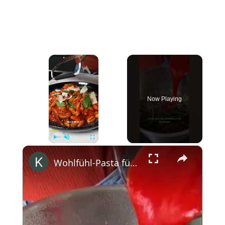
×
Now Playing
×
Play
Unmute
Fullscreen
Wohlfühl-Pasta für faule Tage! #kitchenstories #anyonecancook #siemenshome #enjoysiemens #bolognese