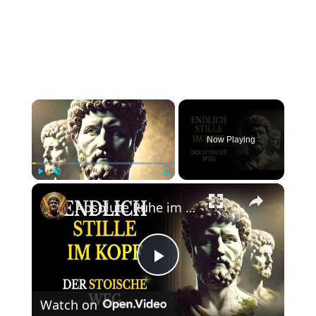
×
Now Playing
×
Play
Unmute
Fullscreen
Absolute Ruhe im Kopf – Die Methoden der Stoiker
Play
Watch on