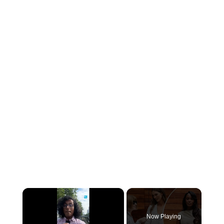
×
Now Playing