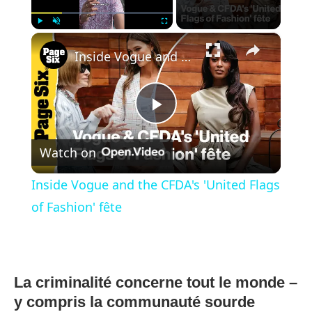
×
Play
Unmute
Fullscreen
Inside Vogue and the CFDA's 'United Flags of Fashion' fête
Play
Watch on
Video
Inside Vogue and the CFDA's 'United Flags
of Fashion' fête
La criminalité concerne tout le monde –
y compris la communauté sourde