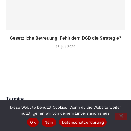
Gesetzliche Betreuung: Fehlt dem DGB die Strategie?
13. Juli 2026
Termine
Diese Website benutzt Cookies. Wenn du die Website weiter
Es sind keine anstehenden Veranstaltungen vorhanden.
nutzt, gehen wir von deinem Einverständnis aus.
Hinweis
OK
Nein
Datenschutzerklärung