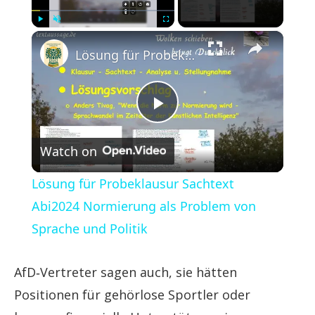
×
Play
Unmute
Fullscreen
Lösung für Probeklausur Sachtext Abi2024 Normierung als Problem von Sprache und Politik
Play
Watch on
Video
Lösung für Probeklausur Sachtext
Abi2024 Normierung als Problem von
Sprache und Politik
AfD‑Vertreter sagen auch, sie hätten
Positionen für gehörlose Sportler oder