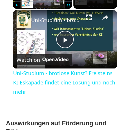
×
Play
Unmute
Fullscreen
Uni-Studium - brotlose Kunst? Freisteins KI-Eskapade findet eine Lösung und noch mehr
Play
Watch on
Video
Uni-Studium - brotlose Kunst? Freisteins
KI-Eskapade findet eine Lösung und noch
mehr
Auswirkungen auf Förderung und