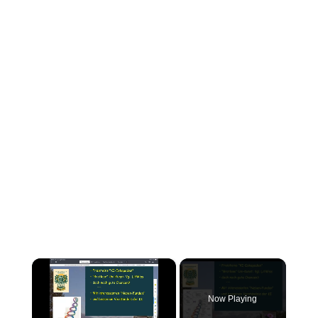
×
Now Playing