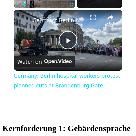
×
Play
Unmute
Fullscreen
Germany: Berlin hospital workers protest planned cuts at Brandenburg Gate.
Play
Watch on
Video
Germany: Berlin hospital workers protest
planned cuts at Brandenburg Gate.
Kernforderung 1: Gebärdensprache