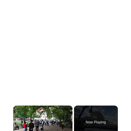
×
Now Playing