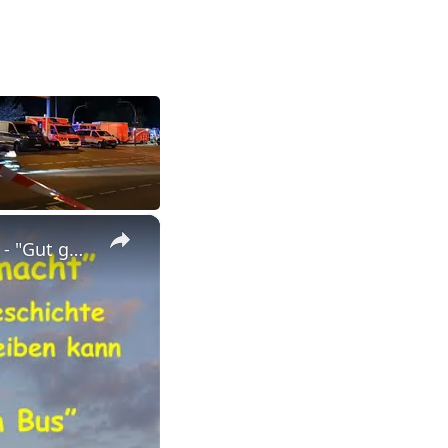
×
Stellungnahme schreiben: z.B. Pattie Wigand, Montagmorgen ... - "Gut gewollt" - auch "gut gemacht"?