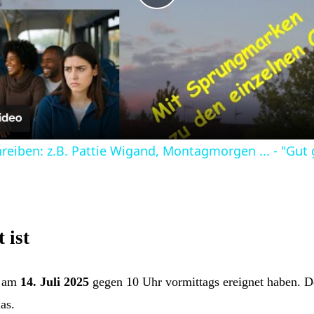
Play
Video
eiben: z.B. Pattie Wigand, Montagmorgen ... - "Gut 
 ist
l am
14. Juli 2025
gegen 10 Uhr vormittags ereignet haben. D
as.