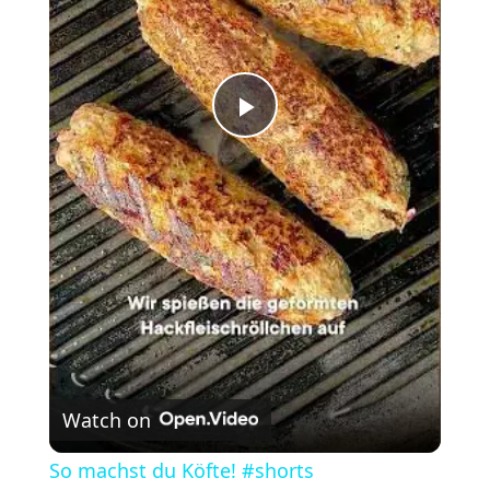
Play
Video
Watch on
So machst du Köfte! #shorts