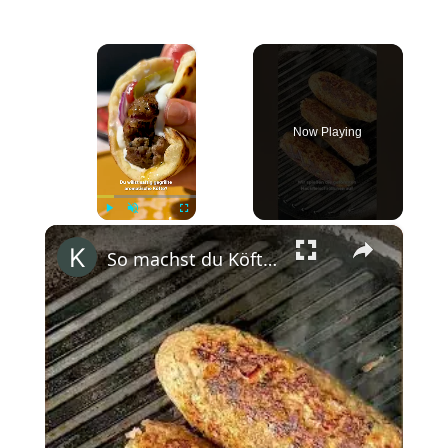
×
Now Playing
×
Play
Unmute
Fullscreen
So machst du Köfte! #shorts