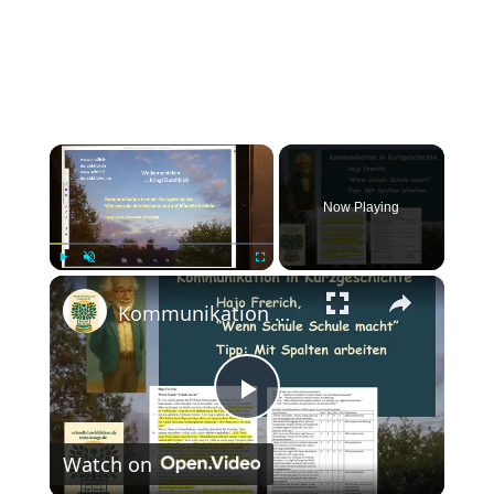
×
Now Playing
×
Play
Unmute
Fullscreen
Kommunikation mit Spaltenhilfe prüfen - Kurzgeschichte "Wenn Schule Schule macht"
Play
Watch on
Video