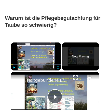
Warum ist die Pflegebegutachtung für
Taube so schwierig?
×
Now Playing
×
Play
Unmute
Fullscreen
Textgebundene Erörterung - Thema "Digitalisierung" - Igel-Schaubild hilft bei der Stellungnahme
Play