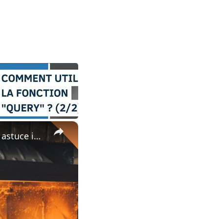
×
🧱Allumer un feu de cheminée en un clin d'œil : découvrez notre astuce infaillible !