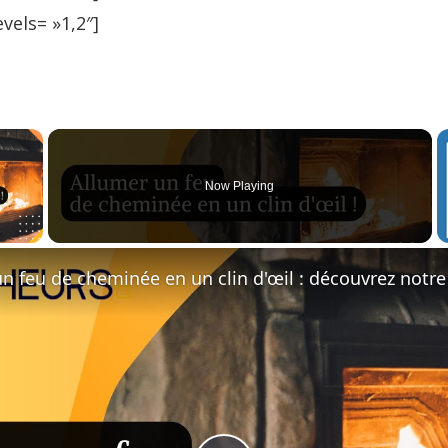
vels= »1,2″]
×
Now Playing
y Video