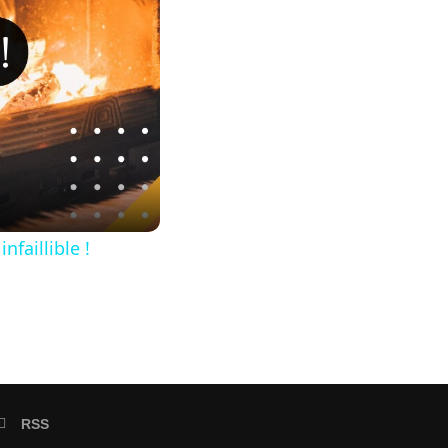
faillible !
RSS