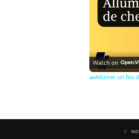
Watch on
🧱Allumer un feu de
IN