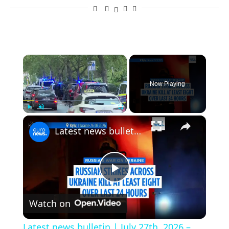
×
Now Playing
×
Play
Unmute
Fullscreen
Latest news bulletin | July 27th, 2026 – Morning
Play
Watch on
Video
Latest news bulletin | July 27th, 2026 –