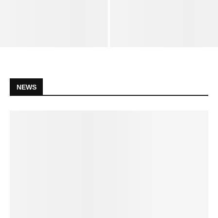
Spenden sammeln als
Influencer: Was erlaubt ist –
Studenten erfinden günstiges
und was nicht
Hörgerät für 20 Dollar
NEWS