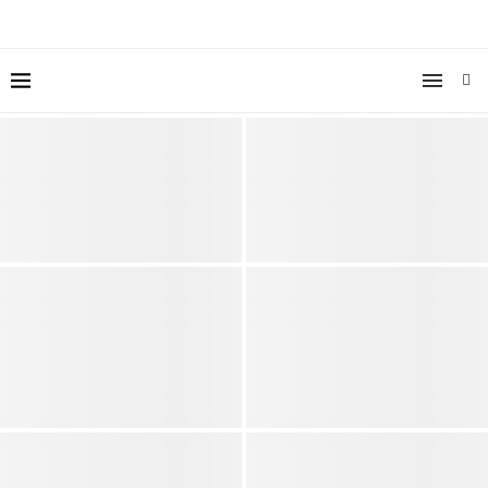
Gebärdensprache: Muss jeder
Dr. Angela McCaskill: Sichtbar
gleich gebärden?
für immer
Gehörlosen- und Sportverein
Zürich sucht neue Präsidentin
17 Menschen nach Feier in
oder neuen Präsidenten
Aachen im Krankenhaus